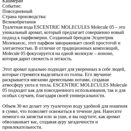
Кашмеран
Событие:
Повседневный
Страна производства:
Великобритания
Туалетная вода ESCENTRIC MOLECULES Molecule 05 – это
уникальный аромат, который предлагает совершенно новый
подход к парфюмерии. Созданный брендом Эсцентрик
Молекьюлс, этот парфюм завораживает своей простотой и
элегантностью. В отличие от традиционных композиций,
Molecule 05 фокусируется на одной молекуле – иононе,
которая дарит свежесть и легкость.
Этот аромат идеально подходит для уверенных в себе людей,
которые стремятся выделяться из толпы. Его звучание
раскрывается мягкими древесными нотами, создавая
атмосферу уюта и тепла. ESCENTRIC MOLECULES Molecule
05 подходит как для повседневного использования, так и для
особых случаев, благодаря своей универсальности.
Объем 30 мл делает эту туалетную воду удобной для ношения
в сумке, что позволяет освежиться в течение дня. Нанесите
немного на запястья или за уши, и вы ощутите, как аромат
обволакивает вас, создавая ауру загадочности и
привлекательности.