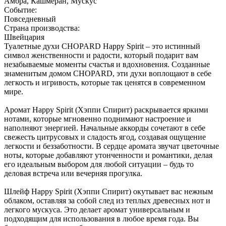
Амбра, Кашмеран, Мускус
Событие:
Повседневный
Страна производства:
Швейцария
Туалетные духи CHOPARD Happy Spirit – это истинный
символ женственности и радости, который подарит вам
незабываемые моменты счастья и вдохновения. Созданные
знаменитым домом CHOPARD, эти духи воплощают в себе
легкость и игривость, которые так ценятся в современном
мире.
Аромат Happy Spirit (Хэппи Спирит) раскрывается яркими
нотами, которые мгновенно поднимают настроение и
наполняют энергией. Начальные аккорды сочетают в себе
свежесть цитрусовых и сладость ягод, создавая ощущение
легкости и беззаботности. В сердце аромата звучат цветочные
ноты, которые добавляют утонченности и романтики, делая
его идеальным выбором для любой ситуации – будь то
деловая встреча или вечерняя прогулка.
Шлейф Happy Spirit (Хэппи Спирит) окутывает вас нежным
облаком, оставляя за собой след из теплых древесных нот и
легкого мускуса. Это делает аромат универсальным и
подходящим для использования в любое время года. Вы