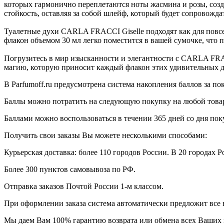
которых гармонично переплетаются ноты жасмина и розы, соз
стойкость, оставляя за собой шлейф, который будет сопровожда
Туалетные духи CARLA FRACCI Giselle подходят как для повсед
флакон объемом 30 мл легко поместится в вашей сумочке, что п
Погрузитесь в мир изысканности и элегантности с CARLA FRAC
магию, которую приносит каждый флакон этих удивительных д
В Parfumoff.ru предусмотрена система накопления баллов за по
Баллы можно потратить на следующую покупку на любой товар, 
Баллами можно воспользоваться в течении 365 дней со дня по
Получить свои заказы Вы можете несколькими способами:
Курьерская доставка: более 110 городов России. В 20 городах Р
Более 300 пунктов самовывоза по РФ.
Отправка заказов Почтой России 1-м классом.
При оформлении заказа система автоматически предложит все
Мы даем Вам 100% гарантию возврата или обмена всех Ваших 