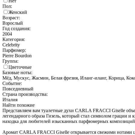
Нет
Пол:
Женский
Возраст:
Взрослый
Год создания:
2004
Категория:
Celebrity
Парфюмер:
Pierre Bourdon
Группа:
Цветочные
Базовые ноты:
Мёд, Мускус, Жасмин, Белая фрезия, Иланг-иланг, Корица, Коко
Событие:
Повседневный
Страна производства:
Италия
Найти похожие
Представляем вам туалетные духи CARLA FRACCI Giselle объем
легендарного образа Гизель, который стал символом грации и
находка для любителей изысканных парфюмерных композиций
Аромат CARLA FRACCI Giselle открывается свежими нотами ци