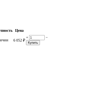
упность
Цена
+
−
личии
6 052
₽
Купить