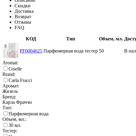
Описание
Скидки
Доставка
Возврат
Отзывы
FAQ
КОД
Тип
Объем, мл.
Дост
PF0004625
Парфюмерная вода тестер
50
В на
Aromat:
Giselle
Brand:
Carla Fracci
Аромат:
Жизель
Бренд:
Карла Фраччи
Тип:
Парфюмерная вода
Объем, мл.:
30
мл.
Тестер: