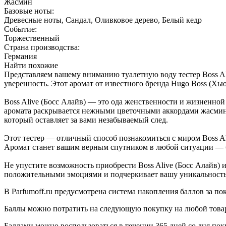
Жасмин
Базовые ноты:
Древесные ноты, Сандал, Оливковое дерево, Белый кедр
Событие:
Торжественный
Страна производства:
Германия
Найти похожие
Представляем вашему вниманию туалетную воду тестер Boss A
уверенность. Этот аромат от известного бренда Hugo Boss (Хью
Boss Alive (Босс Алайв) — это ода женственности и жизненной
аромата раскрывается нежными цветочными аккордами жасмина
который оставляет за вами незабываемый след.
Этот тестер — отличный способ познакомиться с миром Boss Al
Аромат станет вашим верным спутником в любой ситуации — бу
Не упустите возможность приобрести Boss Alive (Босс Алайв) 
положительными эмоциями и подчеркивает вашу уникальность. 
В Parfumoff.ru предусмотрена система накопления баллов за по
Баллы можно потратить на следующую покупку на любой товар, 
Баллами можно воспользоваться в течении 365 дней со дня по