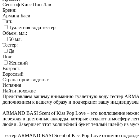
Сент оф Кисс Поп Лав
Бренд:
Арманд Баси
Тип:
Туалетная вода тестер
Объем, мл.:
50
мл.
Тестер:
Да
Пол:
Женский
Возраст:
Взрослый
Страна производства:
Испания
Найти похожие
Представляем вашему вниманию туалетную воду тестер ARMAND
дополнением к вашему образу и подчеркнет вашу индивидуаль
ARMAND BASI Scent of Kiss Pop Love – это воплощение нежнос
переходя в цветочные аккорды, которые создают атмосферу ле
любви. Завершает этот волшебный букет теплый шлейф из муску
Тестер ARMAND BASI Scent of Kiss Pop Love отлично подойдет