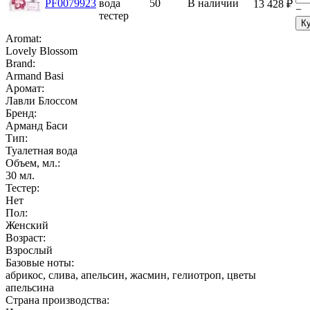
PF0079923
вода
50
В наличии
13 428
₽
−
тестер
К
Aromat:
Lovely Blossom
Brand:
Armand Basi
Аромат:
Лавли Блоссом
Бренд:
Арманд Баси
Тип:
Туалетная вода
Объем, мл.:
30
мл.
Тестер:
Нет
Пол:
Женский
Возраст:
Взрослый
Базовые ноты:
абрикос, слива, апельсин, жасмин, гелиотроп, цветы
апельсина
Страна производства: