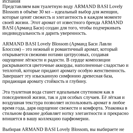
Испания
Представляем вам туалетную воду ARMAND BASI Lovely
Blossom в объёме 30 мл – идеальный выбор для женщин,
которые ценят свежесть и элегантность в каждом моменте
своей жизни. Этот аромат от известного бренда ARMAND
BASI (Арманд Баси) создан для того, чтобы подчеркивать
индивидуальность и дарить уверенность.
ARMAND BASI Lovely Blossom (Арманд Баси Лавли
Блоссом) – это нежный и романтичный аромат, который
открывается свежими нотами цитрусовых, создавая
ощущение лёгкости и радости. В сердце композиции
раскрываются цветочные аккорды, наполненные сладостью и
теплотой, которые придают аромату особую женственность.
Завершает эту изысканную симфонию древесная база,
придающая аромату стойкость и глубину.
Эта туалетная вода станет идеальным спутником как в
повседневной жизни, так и для особых случаев. Её лёгкая и
воздушная текстура позволяет использовать аромат в любое
время года, даря ощущение свежести и комфорта. Упаковка в
стильном флаконе добавляет нотку элегантности и прекрасно
впишется в вашу коллекцию парфюмерии.
Выбирая ARMAND BASI Lovely Blossom, вы выбираете не