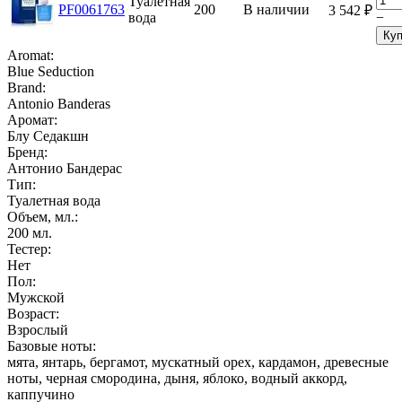
Туалетная
PF0061763
200
В наличии
3 542
₽
вода
−
Куп
Aromat:
Blue Seduction
Brand:
Antonio Banderas
Аромат:
Блу Седакшн
Бренд:
Антонио Бандерас
Тип:
Туалетная вода
Объем, мл.:
200
мл.
Тестер:
Нет
Пол:
Мужской
Возраст:
Взрослый
Базовые ноты:
мята, янтарь, бергамот, мускатный орех, кардамон, древесные
ноты, черная смородина, дыня, яблоко, водный аккорд,
каппучино