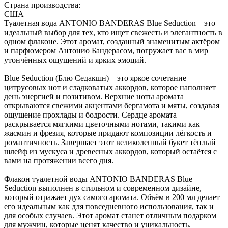
Страна производства:
США
Туалетная вода ANTONIO BANDERAS Blue Seduction – это
идеальный выбор для тех, кто ищет свежесть и элегантность в
одном флаконе. Этот аромат, созданный знаменитым актёром
и парфюмером Антонио Бандерасом, погружает вас в мир
утончённых ощущений и ярких эмоций.
Blue Seduction (Блю Седакшн) – это яркое сочетание
цитрусовых нот и сладковатых аккордов, которое наполняет
день энергией и позитивом. Верхние ноты аромата
открываются свежими акцентами бергамота и мяты, создавая
ощущение прохлады и бодрости. Сердце аромата
раскрывается мягкими цветочными нотами, такими как
жасмин и фрезия, которые придают композиции лёгкость и
романтичность. Завершает этот великолепный букет тёплый
шлейф из мускуса и древесных аккордов, который остаётся с
вами на протяжении всего дня.
Флакон туалетной воды ANTONIO BANDERAS Blue
Seduction выполнен в стильном и современном дизайне,
который отражает дух самого аромата. Объём в 200 мл делает
его идеальным как для повседневного использования, так и
для особых случаев. Этот аромат станет отличным подарком
для мужчин, которые ценят качество и уникальность.