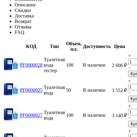
Описание
Скидки
Доставка
Возврат
Отзывы
FAQ
Объем,
КОД
Тип
Доступность
Цена
мл.
+
Туалетная
PF0000028
вода
100
В наличии
2 606
₽
−
тестер
Куп
+
Туалетная
PF0000025
50
В наличии
3 552
₽
вода
−
Куп
+
Туалетная
PF0000027
100
В наличии
3 140
₽
вода
−
Куп
+