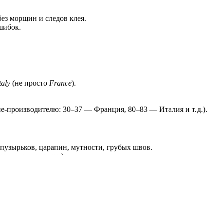
ез
морщин
и
следов
клея.
ибок.
taly
(не
просто
France
).
е‑производителю:
30–37
— Франция,
80–83
— Италия
и
т.
д.).
пузырьков,
царапин,
мутности,
грубых
швов.
массе,
не
снаружи).
косов
и
зазоров.
ении.