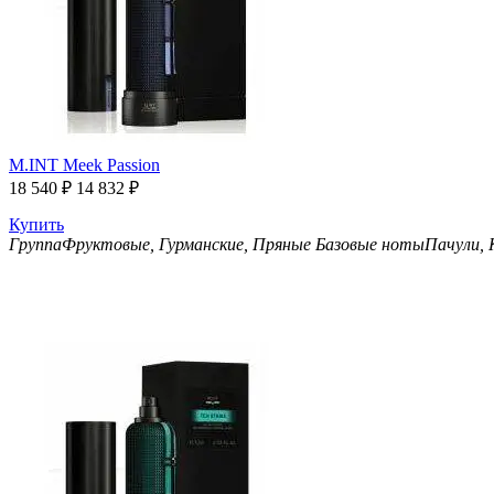
M.INT Meek Passion
18 540
₽
14 832
₽
Купить
Группа
Фруктовые, Гурманские, Пряные
Базовые ноты
Пачули, 