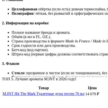
Целлофановая
обёртка
(если
есть):
ровная
термоспайка,
б
Полиграфия
:
чёткая,
без
размытий
и
орфографических
ош
2.
Информация
на
коробке
Полное
название
бренда
и
аромата.
Объём
(в
мл
и
FL.
OZ.).
Страна
производства
в
формате
Made
in
France
/
Made
in
I
Срок
годности
или
дата
производства.
Батч‑код
(код
партии).
Штрих‑код
(первые
цифры
должны
соответствовать
стран
3.
Флакон
Стекло
:
прозрачное
и
чистое
(если
не
тонированное),
без
Тонировка
:
равномерный
цвет,
без
разводов
(окрашено
в
ТОП 5. Лучшие ароматы M.INT в 2026 году!
Симметрия
:
ровные
пропорции,
гладкая
поверхность.
Крышка
:
плотно
прилегает,
не
прокручивается,
без
пере
Товар
Цена
Логотипы/надписи
:
чёткие,
не
стираются
при
прикоснов
M.INT Hit The Mark Туалетные духи тестер 70 мл
14 079
₽
4.
Пульверизатор