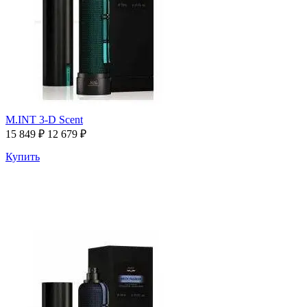
M.INT 3-D Scent
15 849
₽
12 679
₽
Купить