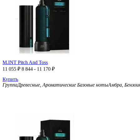
M.INT Pitch And Toss
11 055
₽
8 844 - 11 170
₽
Купить
Группа
Древесные, Ароматические
Базовые ноты
Амбра, Бензои