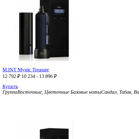
M.INT Mystic Treasure
12 792
₽
10 234 - 13 896
₽
Купить
Группа
Восточные, Цветочные
Базовые ноты
Сандал, Табак, В