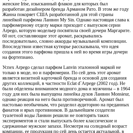
женские Irise, изысканный флакон для которых был
разработан дизайнером бренда Арманом Рато. В этом же году
Жанна покоряет США разработанной для этой страны
линейкой парфюма Ланвин My Sin. Однако настоящая слава к
парфюмерному отделу марки приходит с выпуском серии
Arpego, которую модельер посвятила своей дочери Маргарите.
60 нот, составляющие этот аромат, раскрывались
последовательно, словно аккорды музыкальной композиции.
Впоследствии известная кутюрье рассказывала, что идея
создания этого парфюма пришла к ней во время игры дочери
на фортепиано.
Успех Arpego сделал парфюм Lanvin эталонной маркой не
только в моде, но и парфюмерии. По сей день этот аромат
является визитной карточкой бренда и основой для создания
других коллекций, в частности Eclat d`Arpege (2002 год). Не
были обделены вниманием модного дома и мужчины – в 1964
году для них была выпущена линейка духов Ланвин Monsieur,
однако реакция на него была противоречивой. Аромат был
настолько необычным, что разделил аудиторию на преданных
фанатов и ярых противников. В дальнейшем создатели
туалетной воды Ланвин решили не повторять таких
экспериментов и стали выпускать более классические и
сдержанные мужские запахи. Несмотря на солидный возраст
компании, ее продукция по сей день остается актуальной, в