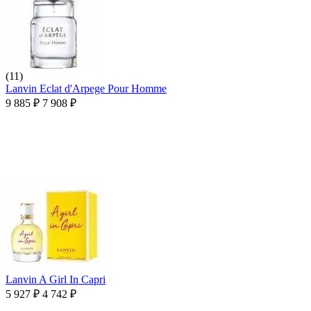
(11)
Lanvin Eclat d'Arpege Pour Homme
9 885
₽
7 908
₽
Lanvin A Girl In Capri
5 927
₽
4 742
₽