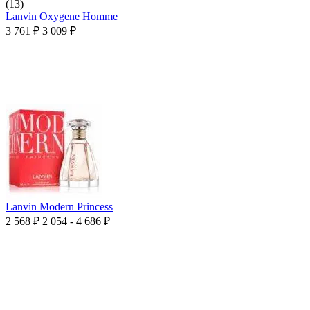
(13)
Lanvin Oxygene Homme
3 761
₽
3 009
₽
Lanvin Modern Princess
2 568
₽
2 054 - 4 686
₽