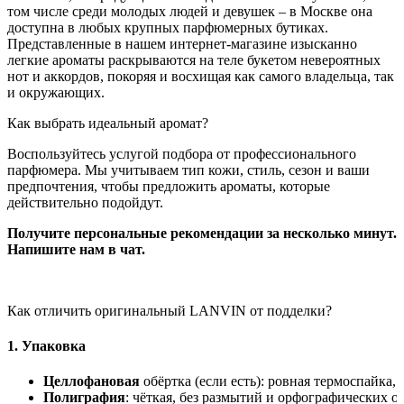
том числе среди молодых людей и девушек – в Москве она
доступна в любых крупных парфюмерных бутиках.
Представленные в нашем интернет-магазине изысканно
легкие ароматы раскрываются на теле букетом невероятных
нот и аккордов, покоряя и восхищая как самого владельца, так
и окружающих.
​Как выбрать идеальный аромат?
Воспользуйтесь услугой подбора от профессионального
парфюмера. Мы учитываем тип кожи, стиль, сезон и ваши
предпочтения, чтобы предложить ароматы, которые
действительно подойдут.
Получите персональные рекомендации за несколько минут.
Напишите нам в чат.
Как отличить оригинальный LANVIN от подделки?
1.
Упаковка
Целлофановая
обёртка
(если
есть):
ровная
термоспайка,
б
Полиграфия
:
чёткая,
без
размытий
и
орфографических
ош