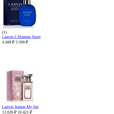
(1)
Lanvin L'Homme Sport
4 499
₽
3 599
₽
Lanvin Jeanne My Sin
13 026
₽
10 421
₽