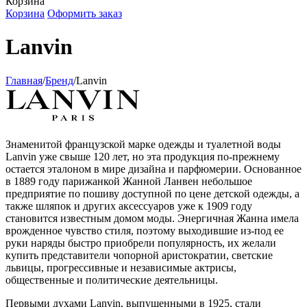
Корзина
Корзина
Оформить заказ
Lanvin
Главная
/
Бренд
/
Lanvin
Знаменитой французской марке одежды и туалетной воды
Lanvin уже свыше 120 лет, но эта продукция по-прежнему
остается эталоном в мире дизайна и парфюмерии. Основанное
в 1889 году парижанкой Жанной Ланвен небольшое
предприятие по пошиву доступной по цене детской одежды, а
также шляпок и других аксессуаров уже к 1909 году
становится известным домом моды. Энергичная Жанна имела
врожденное чувство стиля, поэтому выходившие из-под ее
руки наряды быстро приобрели популярность, их желали
купить представители чопорной аристократии, светские
львицы, прогрессивные и независимые актрисы,
общественные и политические деятельницы.
Первыми духами Lanvin, выпущенными в 1925, стали