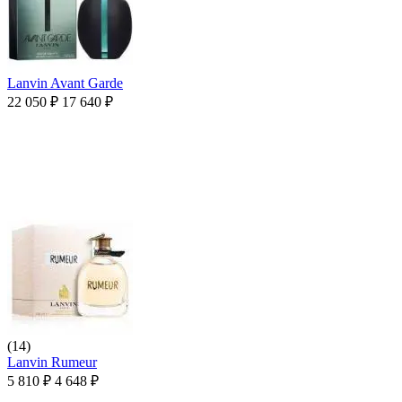
Lanvin Avant Garde
22 050
₽
17 640
₽
(14)
Lanvin Rumeur
5 810
₽
4 648
₽