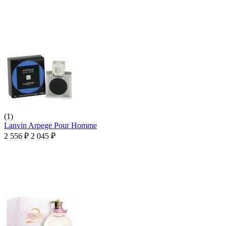
(1)
Lanvin Arpege Pour Homme
2 556
₽
2 045
₽