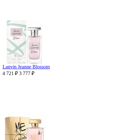
Lanvin Jeanne Blossom
4 721
₽
3 777
₽