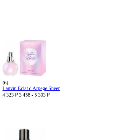
(6)
Lanvin Eclat d'Arpege Sheer
4 323
₽
3 458 - 5 303
₽