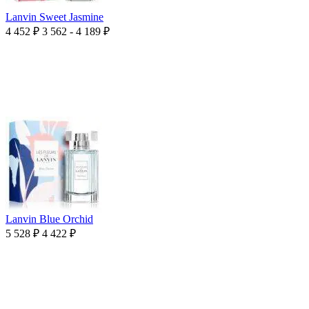
Lanvin Sweet Jasmine
4 452
₽
3 562 - 4 189
₽
Lanvin Blue Orchid
5 528
₽
4 422
₽