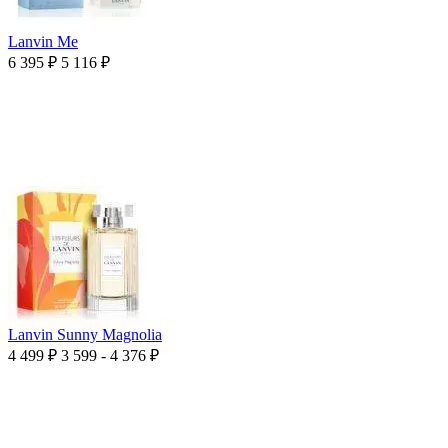
Lanvin Me
6 395
₽
5 116
₽
Lanvin Sunny Magnolia
4 499
₽
3 599 - 4 376
₽