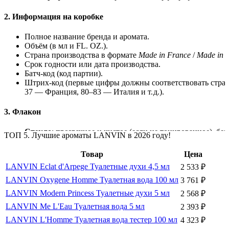
2.
Информация
на
коробке
Полное
название
бренда
и
аромата.
Объём
(в
мл
и
FL.
OZ.).
Страна
производства
в
формате
Made
in
France
/
Made
in
I
Срок
годности
или
дата
производства.
Батч‑код
(код
партии).
Штрих‑код
(первые
цифры
должны
соответствовать
стран
37
— Франция,
80–83
— Италия
и
т.
д.).
3.
Флакон
Стекло
:
прозрачное
и
чистое
(если
не
тонированное),
без
ТОП 5. Лучшие ароматы LANVIN в 2026 году!
Тонировка
:
равномерный
цвет,
без
разводов
(окрашено
в
Симметрия
:
ровные
пропорции,
гладкая
поверхность.
Товар
Цена
Крышка
:
плотно
прилегает,
не
прокручивается,
без
пере
LANVIN Eclat d'Arpege Туалетные духи 4,5 мл
2 533
₽
Логотипы/
надписи
:
чёткие,
не
стираются
при
прикосновении.
LANVIN Oxygene Homme Туалетная вода 100 мл
3 761
₽
LANVIN Modern Princess Туалетные духи 5 мл
2 568
₽
4.
Пульверизатор
LANVIN Me L'Eau Туалетная вода 5 мл
2 393
₽
Ровное
и
плотное
крепление,
без
следов
клея.
LANVIN L'Homme Туалетная вода тестер 100 мл
4 323
₽
Плавное
нажатие,
без
заеданий.