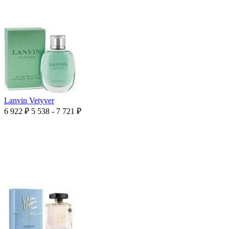
Lanvin Vetyver
6 922
₽
5 538 - 7 721
₽