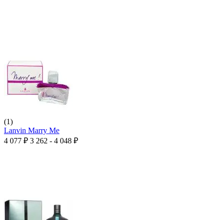
(1)
Lanvin Marry Me
4 077
₽
3 262 - 4 048
₽