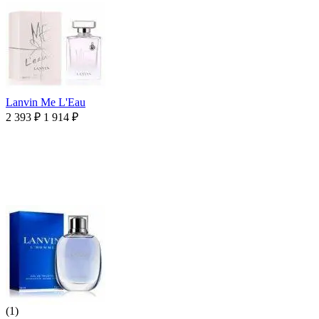
Lanvin Me L'Eau
2 393
₽
1 914
₽
(1)