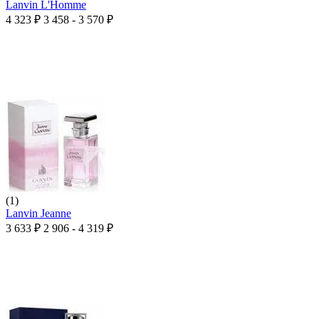
Lanvin L'Homme
4 323
₽
3 458 - 3 570
₽
(1)
Lanvin Jeanne
3 633
₽
2 906 - 4 319
₽