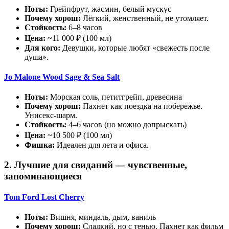
Ноты:
Грейпфрут, жасмин, белый мускус
Почему хорош:
Лёгкий, женственный, не утомляет.
Стойкость:
6–8 часов
Цена:
~11 000 ₽ (100 мл)
Для кого:
Девушки, которые любят «свежесть после
душа».
Jo Malone Wood Sage & Sea Salt
Ноты:
Морская соль, петитгрейп, древесина
Почему хорош:
Пахнет как поездка на побережье.
Унисекс-шарм.
Стойкость:
4–6 часов (но можно допрыскать)
Цена:
~10 500 ₽ (100 мл)
Фишка:
Идеален для лета и офиса.
2. Лучшие для свиданий — чувственные,
запоминающиеся
Tom Ford Lost Cherry
Ноты:
Вишня, миндаль, дым, ваниль
Почему хорош:
Сладкий, но с тенью. Пахнет как фильм