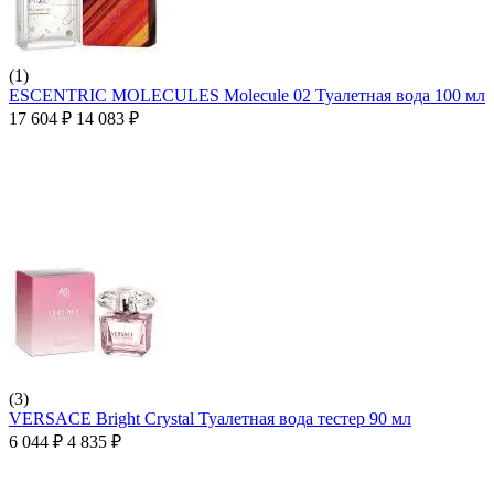
(1)
ESCENTRIC MOLECULES Molecule 02 Туалетная вода 100 мл
17 604
₽
14 083
₽
(3)
VERSACE Bright Crystal Туалетная вода тестер 90 мл
6 044
₽
4 835
₽