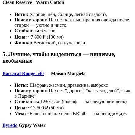
Clean Reserve - Warm Cotton
Ноты:
Хлопок, лён, солнце, лёгкая сладость
Почему хорош:
Пахнет как выстиранная одежда после
стирки — уютно и чисто.
Стойкость:
6 часов
Цена:
~7 800 ₽ (100 мл)
Фишка:
Веганский, eco-упаковка.
5. Лучшие, чтобы выделиться — нишевые,
необычные
Baccarat Rouge 540
— Maison Margiela
Ноты:
Шафран, жасмин, древесина, амброкс
Почему хорош:
Пахнет “дорого”, “как у моделей”, “как
в Париже”.
Стойкость:
12+ часов (шлейф — на следующий день)
Цена:
~13 500 ₽ (50 мл)
Мем:
«Если ты не пахнешь BR540 — ты невидим(а)».
Byredo
Gypsy Water