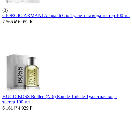
(3)
GIORGIO ARMANI Acqua di Gio Туалетная вода тестер 100 мл
7 565
₽
6 052
₽
HUGO BOSS Bottled (N 6) Eau de Toilette Туалетная вода
тестер 100 мл
6 161
₽
4 929
₽